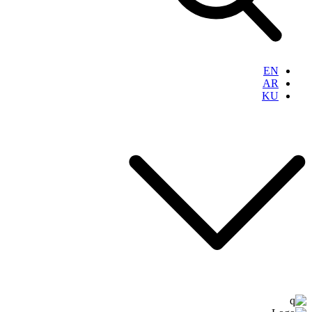
EN
AR
KU