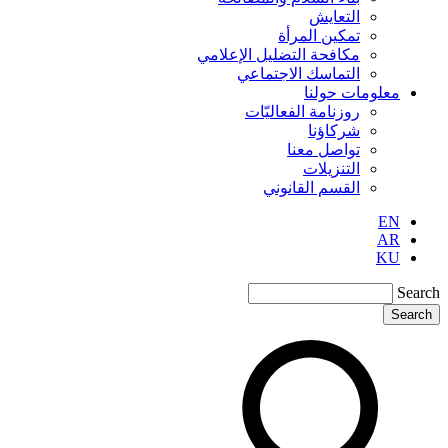
التعايش
تمكين المرأة
مكافحة التضليل الإعلامي
التماسك الاجتماعي
معلومات حولنا
روزنامة الفعاليّات
شركاؤنا
تواصل معنا
التنزيلات
القسم القانوني
EN
AR
KU
Search