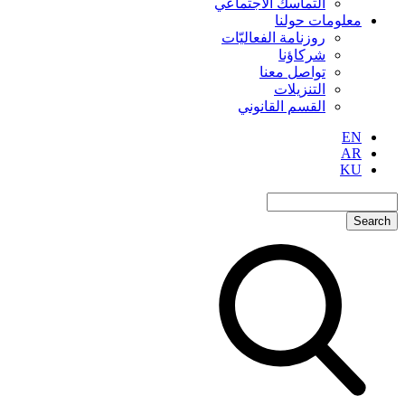
التماسك الاجتماعي
معلومات حولنا
روزنامة الفعاليّات
شركاؤنا
تواصل معنا
التنزيلات
القسم القانوني
EN
AR
KU
Search