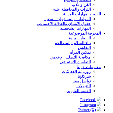
الفن والأدب
التراث والمحافظة عليه
القيم والمهارات المدنية
المواطنة والمسؤولية المدنية
حقوق الإنسان والعدالة الاجتماعية
المهارات الشخصية
المعرفة الموضوعية
القضايا البيئية
بناء السلام والمصالحة
التعايش
تمكين المرأة
مكافحة التضليل الإعلامي
التماسك الاجتماعي
معلومات حولنا
روزنامة الفعاليّات
شركاؤنا
تواصل معنا
التنزيلات
القسم القانوني
Facebook
Social
Instagram
Twitter (X)
Links