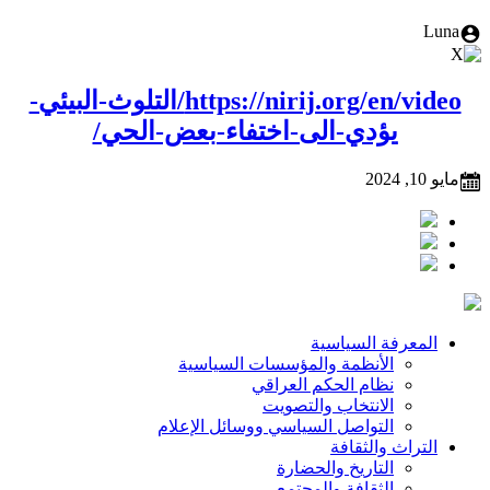
Luna
https://nirij.org/en/video/التلوث-البيئي-
يؤدي-الى-اختفاء-بعض-الحي/
مايو 10, 2024
المعرفة السياسية
Footer
الأنظمة والمؤسسات السياسية
نظام الحكم العراقي
الانتخاب والتصويت
التواصل السياسي ووسائل الإعلام
التراث والثقافة
التاريخ والحضارة
الثقافة والمجتمع