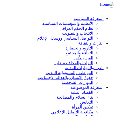
انتقل
مباشرة
للمحتوى
المعرفة السياسية
الرئيسي
Main
الأنظمة والمؤسسات السياسية
نظام الحكم العراقي
navigation
الانتخاب والتصويت
التواصل السياسي ووسائل الإعلام
التراث والثقافة
التاريخ والحضارة
الثقافة والمجتمع
الفن والأدب
التراث والمحافظة عليه
القيم والمهارات المدنية
المواطنة والمسؤولية المدنية
حقوق الإنسان والعدالة الاجتماعية
المهارات الشخصية
المعرفة الموضوعية
القضايا البيئية
بناء السلام والمصالحة
التعايش
تمكين المرأة
مكافحة التضليل الإعلامي