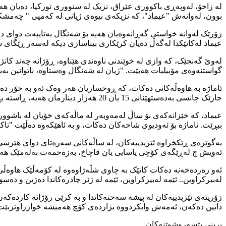
لە زاخۆ، لەوپەڕی باکووری عێراق، نزیک لە سنووری تورکیا، دەیان هەزار
بوون، لەوانەش "عیماد"، کە نزیکەی نیوەی ژیانی لە کەمپی " چەمشکۆ"
زۆرێک لەوانە خواستی گەڕانەوەیان هەیە بۆ شەنگال بەتایبەت دوای د
عیماد لەکاتێکدا لەگەڵ دەیان کرێکاری بیناسازی دیکە لەسەر ڕێگای س
لەوێ گەنجێک، کە وازی لە خوێندنی ناوەندی هێناوە، ڕۆژانە چەند کات
گواستنەوەی مۆبیلیات هەبێت. "ژیان لە شەنگال وەستاوە، ناتوانین بەبێ
ئاماژە بە هاوەڵەکانی دەکات، کە ڕوخساریان هەر وەک ئەو بە خۆر دە
جارێک چانسی بەدەستهێنانی 15 یان 20 هەزار دینارمان هەیە، ڕاستە بڕە پارەیەکی کەمە، بەڵام لە شەنگال تەنانەت ئەمەش نییە."
عیماد، کە خێزانەکەی نۆ ساڵ لەمەوبەر لە ماڵەکەی خۆیان لە باشوور
ببڕێت. ئاماژە بۆ ئەودیوی شاخەکان دەکات، و بە ئاهێکەوە دەڵێت "تاکە
ئەویش چ لەڕێگەی کۆچی یاسایی یان قاچاخ، بەزەحمەت بەلەمێک هەبێت هە
ئەو زەردەخەنە دەکات کاتێک بە چاوی شڵەژاوەوە لە کۆمەڵێک هاوەڵی د
لەبیرکراوین.. ئێمە لەبیرکراوین، ئێمە لە ژێر چادرەکاندا دەژین و دەسو
زۆرینەی ئێزیدییەکان لە پیشە سەختەکاندا و بە کرێی رۆژانە کاردەکە
دابین دەکەن، ئەمەش وایکردووە بژاردەی کۆچ هەمیشە خوازراوتربێت
برینی بێسەروشوێنەکان