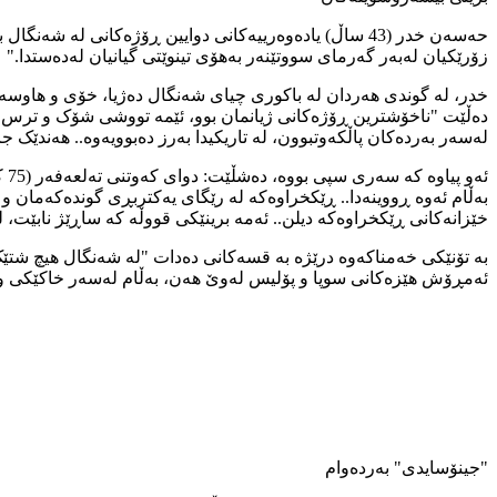
حەسەن خدر (43 ساڵ) یادەوەرییەکانی دوایین ڕۆژەکانی لە
زۆرێکیان لەبەر گەرمای سووتێنەر بەهۆی تینوێتی گیانیان لەدەستدا."
خدر، لە گوندی هەردان لە باکوری چیای شەنگال دەژیا، خۆی و هاوسەر
دەڵێت "ناخۆشترین ڕۆژەکانی ژیانمان بوو، ئێمە تووشی شۆک و ترس بوو
لەسەر بەردەکان پاڵکەوتبوون، لە تاریکیدا بەرز دەبوویەوە.. هەندێک 
بەڵام ئەوە ڕووینەدا.. ڕێکخراوەکە لە رێگای یەکتربڕی گوندەکەمان و 
خێزانەکانی ڕێکخراوەکە دیلن.. ئەمە برینێکی قووڵە کە ساڕێژ نابێت،
بە تۆنێکی خەمناکەوە درێژە بە قسەکانی دەدات "لە شەنگال هیچ شتێک
ئەمڕۆش هێزەکانی سوپا و پۆلیس لەوێ هەن، بەڵام لەسەر خاکێکی وێ
"جینۆسایدی" بەردەوام