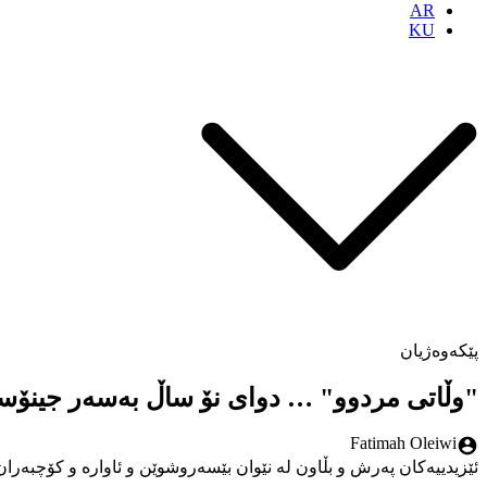
AR
KU
پێکەوەژیان
"وڵاتی مردوو" … دوای نۆ ساڵ بەسەر جینۆسای
Fatimah Oleiwi
ئێزیدییەکان پەرش و بڵاون لە نێوان بێسەروشوێن و ئاوارە و کۆچبەران