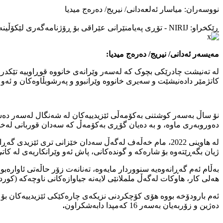
نووسەران: میاسار ئەلعەدانی/ نیریج/ دەرەج میدیا
ڕێکخراو: NIRIJ - تۆڕی پەیامنێرانی عێراقی بۆ ڕۆژنامەگەری لێکۆڵینەوە
مەيسەر ئەدانی/ نيريج/ دەرەج ميديا:
کاتژمێر دادەنیشێت و سەیری خانووە وێرانبوو و پەرشوبڵاوەکان و ئەو ک
دەوروبەری ماوە، و بە دەیان گۆڕی بەکۆمەڵ کە سەدان قوربانی لەخۆد
لە هاوینی 2022، مام خەڵەف لەگەڵ سەدان خێزانی تری ئێ
ژیان بگەڕێتەوە بۆ شارەکە و گوندەکانی، پاش ئەو وێرانکاریەی لە ک
بەڵام ئەم گەڕانەوەیە سنووردار مایەوە، تەنانەت زۆر حاڵەتی ئاوارەبو
هەلی کار، هاوکات لەگەڵ ململانێی لایەنە جیاوازەکانی ناوچەکە (کورد
دەژین و زۆربەیان بەسەر 16 کەمپدا دابەشکراون
.