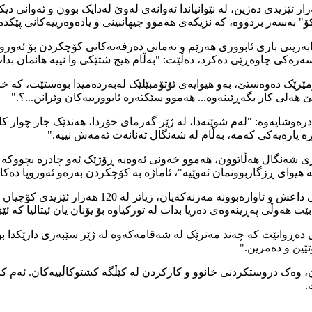
 ئێزیدی دەژین، لە نێوانیاندا ئەوانەی لەوێ لەدایک بوون و ئەوانی دیک
 بەسەر بردووە، کە نزیکەی هەموو جیهانبینی و یادەوەرییەکانی پێکدە
ابەزینی باری ئابووری هەرێم و نەمانی دەرفەتەکانی کۆچکردن بۆ ئەورو
ەرەکی چاوەڕێی دەکرد، دەڵێت: "بەڵام هیچ شتێکی وا نییە هانمان بدات
ژمێرێک دەوەستێ، بەو هیوایەی ئۆتۆمبێلێک لەبەردەمیدا بوەستێت، کە 
 هەلی کار بگەڕێینەوە... هەموو سێکتەرە ئابوورییەکان وێرانن...؟."
درەوشایەوە: "لەم شوێنەدا، لە ژێر گەرمای خۆردا، هەندێک جار چوار 
ی شەنگال هەڵاتوون، هەموو خەونی ئەوەیە ڕۆژێک ئەو چادرە بچووکە ب
 هیوای ڕزگاربوونمان ئەوێیە"، ئاماژە بە کۆچکردن بەرەو ئەوروپا دەکا
بەگوێرەی ڕێکخراوە ئێزیدییەکان، لە ساڵەکانی سەرەت
وڵی پەڕینەوەی دەریا بدات لە تورکیاوە بۆ یۆنان یان ئیتالیا کە ئێز
ەڕوانێت کە چەند مەترێک لە شەقامەکەوە لە ژێر سێبەری دارێکدا بوون
تێین و دەمرین."
ن، وەک دروستکردنی خانوو و کارکردن لە کێڵگە کشتوکاڵییەکان. ئەم کا
.