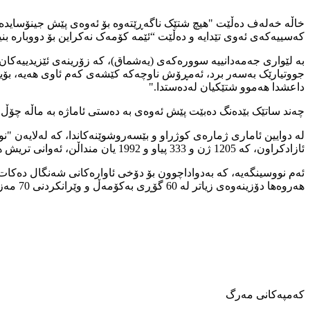
خاڵە خەلەف دەڵێت "هیچ شتێک ناگەڕێتەوە بۆ ئەوەی پێش جینۆسایدەکە
کەسییەکەی ئەوی تێدایە و دەڵێت “ئێمە کۆمەک نەکراین بۆ دووبارە بنیا
بە لێواری جەمەدانییە سوورەکەی (یەشماق)، کە زۆرینەی ئێزیدییەکا
جووتیارێک بەسەر برد، ئەمڕۆش ناوچەکە کێشەی کەم ئاوی هەیە، بۆیە ن
داعشدا هەموو شتێکیان لەدەستدا."
چەند ساتێک بێدەنگ دەبێت پێش ئەوەی بە دەستی ئاماژە بە ماڵە چۆڵ 
ئازادکراون، کە 1205 ژن و 333 پیاو و 1992 یان منداڵن، ئەوانی تریش هێشتا بێسەروشوێنن.
هەروەها دۆزینەوەی زیاتر لە 60 گۆڕی بەکۆمەڵ و وێرانکردنی 70 مەزارگەی ئایینی ئێزیدی پشتڕاست دەکاتەوە.
کەمپەکانی مەرگ