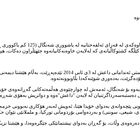
ێڵگە کشتوکاڵیانەی کە لەلایەن خاوەنەکانیانەوە جێهێڵراون دەکات، هیچ
نۆ ساڵ بەسەر کوشتنی بەکۆمەڵی ئێزیدییەکان لە شەنگال لەسەر دەست
ەگرێت، بەدەوری شوێنەکەدا بڵاوبوونەتەوە.
زیدی گەڕایەوە بۆ شەنگال، ئەمەش لە چوارچێوەی هەڵمەتەکانی گەڕانەوەی
اتی دەستبەسەرداگرتنیان لە لایەن "داعش"ەوە و دواتریش بەهۆی شەڕەک
ونی پێچەوانەی بەدوای خۆیدا هێنا، ئەویش لەبەر هۆکاری نەبوونی خزمەتگ
ی، شیعی، سوننی) و بەردەوامی بۆردومانی تورکیا، و ململانێی نێوان حک