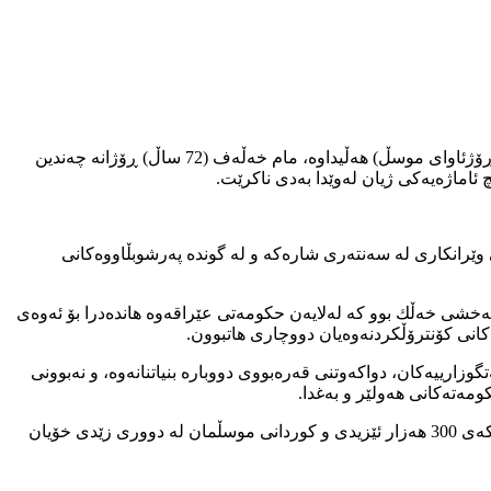
لە تەنیشت چادرێکی بچوک کە لەسەر وێرانەی خانووە قوڕاوییە تێکدراوەکەی لە قەزای ئەلقەحتانیە لە باشووری شەنگال (125 کم باکووری ڕۆژئاوای موسڵ) هەڵیداوە، مام خەڵەف (72 ساڵ) ڕۆژانە چەندین
 ئاماژەیەکی ژیان لەوێدا بەدی ناکرێت.
ی ئەندامانی داعش لە 3ی ئابی 2014 تێدەپەڕێت، بەڵام هێشتا دیمەنی وێرانکاری لە سەنتەری شارەکە و لە گوندە پەرشوبڵاووەکانی
 خۆبەخشی خەڵك بوو کە لەلایەن حکومەتی عێراقەوە هاندەدرا بۆ ئەوەی
انی کۆنترۆڵکردنەوەیان دووچاری هاتبوون.
وزارییەکان، دواکەوتنی قەرەبووی دووبارە بنیاتنانەوە، و نەبوونی
ومەتەکانی هەولێر و بەغدا.
ئەم بارودۆخە بووە هۆی کۆچکردنی نزیکەی چارەکێکی ئێزیدییەکان بۆ دەرەوەی وڵات، بۆ گەڕان بەدوای نیشتمانێکی جێگرەوەدا، و هێشتا نزیکەی 300 هەزار ئێزیدی و کوردانی موسڵمان لە دووری زێدی خۆیان