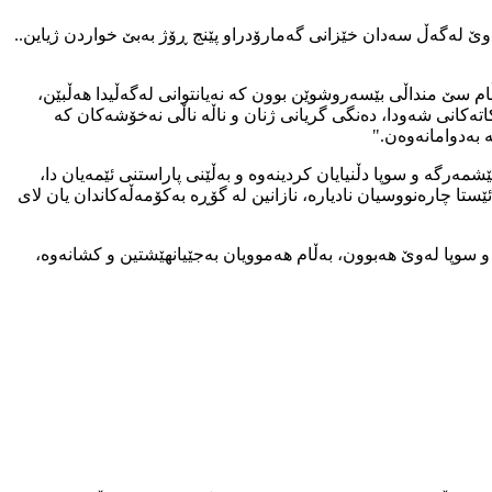
ین، لەوێ لەگەڵ سەدان خێزانی گەمارۆدراو پێنج ڕۆژ بەبێ خواردن ژیاین..
 سێ منداڵی بێسەروشوێن بوون کە نەیانتوانی لەگەڵیدا هەڵبێن،
اتەکانی شەودا، دەنگی گریانی ژنان و ناڵە ناڵی نەخۆشەکان کە
 بەدوامانەوەن."
ڵێت: دوای کەوتنی تەلعەفەر (75 کم لە موسڵەوە) بە دەستی ڕێکخراوەکە (حوزەیرانی 2014)، هێزەکانی پێشمەرگە و سوپا دڵنیایان کردینەوە و بەڵێنی پاراستنی ئێمەیان دا،
تا چارەنووسیان نادیارە، نازانین لە گۆڕە بەکۆمەڵەکاندان یان لای
 سوپا لەوێ هەبوون، بەڵام هەموویان بەجێیانهێشتین و کشانەوە،