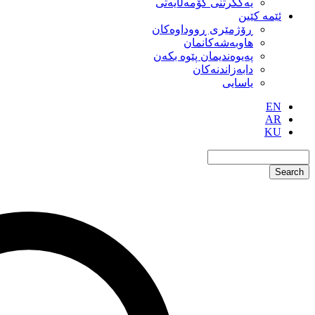
یەکگرتنی کۆمەڵایەتی
ئێمە کێین
ڕۆژمێری ڕووداوەکان
هاوبەشەکانمان
پەیوەندیمان پێوە بکەن
دابەزاندنەکان
یاسایی
EN
AR
KU
Search