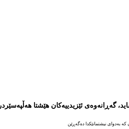
د، گەڕانەوەی ئێزیدییەکان هێشتا هەڵپەسێردر
 کە بەدوای نیشتمانێکدا دەگەڕێن