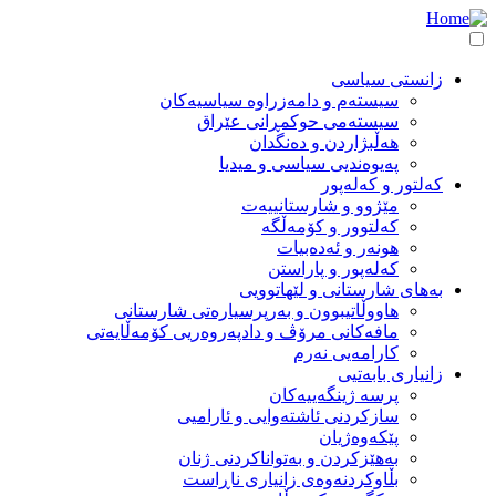
بڕۆ
بۆ
ناوەڕۆکی
زانستی سیاسی
سەرەکی
Main
سیستەم و دامەزراوە سیاسیەکان
سیستەمی حوکمڕانی عێراق
navigation
هەڵبژاردن و دەنگدان
پەیوەندیی سیاسی و میدیا
کەلتور و کەلەپور
مێژوو و شارستانییەت
کەلتوور و کۆمەڵگە
هونەر و ئەدەبیات
کەلەپور و پاراستن
بەهای شارستانی و لێهاتوویی
هاووڵاتیبوون و بەرپرسیارەتی شارستانی
مافەکانی مرۆڤ و دادپەروەریی کۆمەڵایەتی
کارامەیی نەرم
زانیاری بابەتیی
پرسە ژینگەییەکان
سازکردنی ئاشتەوایی و ئارامیی
پێکەوەژیان
بەهێزکردن و بەتواناکردنی ژنان
بڵاوکردنەوەی زانیاری ناڕاست