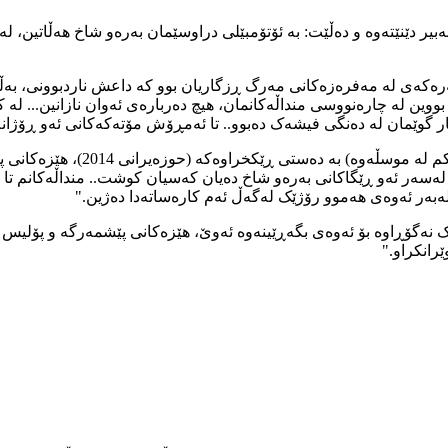
 شەنگال بەبیر دێنێتەوە و دەڵێت: بە ئۆتۆمبێلی دراوسێمان بەرەو شاخ هەڵات
ەکەی لە مەفرەزەکانی مەرگ ڕزگاریان بوو کە داعش ناردبوونی، بەڵام
ین لە چارەنووسی منداڵەکانمان، هیچ دەربارەی ئەوان نازانین... لە ک
جار گوێمان لە دەنگی فیشەک دەبوو.. تا ئەمڕۆش مۆتەکەکانی ئەو ڕۆژانە
ئەو پیاوە کە سەری سپی بووە، دەش
لەسەر ئەو ڕێگاکانی بەرەو شاخ دەیان کەسیان کوشت.. منداڵەکانم تا ئێس
 لەبەر ئەوەی هەموو رۆژێک لەگەڵ ئەم کارەساتەدا دەژین."
 نەگۆڕاوە بۆ ئەوەی بگەڕێینەوە ئەوێ، هێزەکانی پێشمەرگە و پۆلیس و
رانکراو."