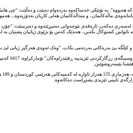
 هەبووە". بە تۆنێکی خەمناکەوە بەردەوام دەبێت و دەڵێت: “چی هانیا
تنانەوەی ماڵەکانمان.. و منداڵەکانمان هەلی کاریان نەدۆزیەوە... هەم
ن لەسەری دەکەن، ئارەقەی نێوچەوانی دەسڕێتەوە و دەپرسێت: "چۆن س
اتوانین کشتوکاڵ بکەین.. هەندێک کەس بۆ بژێوی ژیانیان پشتیان بە ل
و کێڵگە بێ بەرەکانی بەردەمی بکات، "وەک ئەوەی هەرگیز ژیانی لێ ن
ئەم 