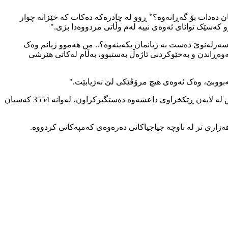
ن دەدات بۆ گەڕانەوە؟” ڕوو لە چادرەکە دەکات کە خێزانە چوار
وو کەسێک توانای ئەوەی نییە لەم وڵاتی مردووەدا بژی."
ەرلەنوێ دەست بە ژیانمان بکەینەوە؟.. من هەموو ژیانم وەک
ەوەڕاندن و بەخێوکردنی ئاژەڵ بەستبوو، بەڵام لەکاتی هێرشی
ەبووبێ، وەک ئەوەی هیچ مرۆڤێکی لێ نەژیابێت."
لە دوایین ئاماری ژمارەی کوژراو و بێسەروشوێنەکاندا، کە لەلایەن "نووسینگەی رزگارکردنی ئێزیدییە ڕفێندراوەکان" تۆمارکراوە، 6417 کەس لە لایەن ڕێکخراوی داعشەوە دەستگیرکراون، لەوانە 3554 کەسیان
نووسینگەیە، کە بەدواداچوون بۆ دۆخی ئاوارەکانی شەنگال دەکات، هەژماری 135 هەزار ئاوارە لە کەمپەکانی هەرێمی کوردستان و 189 هەزاری تر لە ناوچە جیاجیاکانی دەرەوەی کەمپەکانی کردووە.