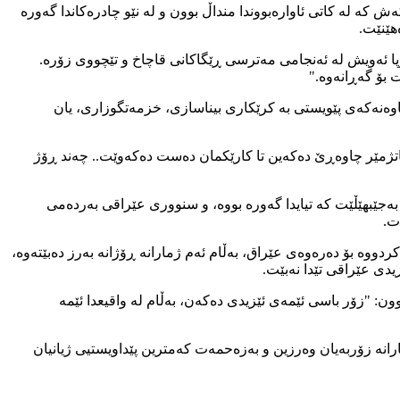
ەش کە لە کاتی ئاوارەبووندا منداڵ بوون و لە نێو چادرەکاندا گەورە
هێنێت.
پا ئەویش لە ئەنجامی مەترسی ڕێگاکانی قاچاخ و تێچووی زۆرە.
 بۆ گەڕانەوە."
خاوەنەکەی پێویستی بە کرێکاری بیناسازی، خزمەتگوزاری، یان
کاتژمێر چاوەڕێ دەکەین تا کارێکمان دەست دەکەوێت.. چەند ڕۆژ
ەجێبهێڵێت کە تیایدا گەورە بووە، و سنووری عێراقی بەردەمی
ت.
ای دوای هێرشی داعش و ئاوارەبوونە مەزنەکەیان، زیاتر لە 120 هەزار ئێزیدی کۆچیان کردووە بۆ دەرەوەی عێراق، بەڵام ئەم ژمارانە ڕۆژانە بەرز دەبێتەوە،
یدی عێراقی تێدا نەبێت.
: "زۆر باسی ئێمەی ئێزیدی دەکەن، بەڵام لە واقیعدا ئێمە
رانە زۆربەیان وەرزین و بەزەحمەت کەمترین پێداویستیی ژیانیان