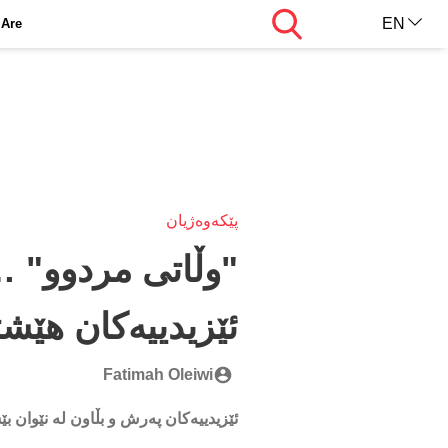
Search
EN
Are
AR
KU
پێکەوەژیان
"وڵاتی مردوو" …
ئێزیدییەکان هێشت
Fatimah Oleiwi
ئێزیدییەکان پەرش و بڵاون لە نێوان ب