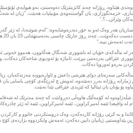
ەندی هێناوە، ڕۆژانە چەند کاتژمێرێک دەوەستێ، بەو هیوایەی ئۆتۆمبێل
ازی، خزمەتگوزاری، یان گواستنەوەی مۆبیلیات هەبێت. "ژیان لە شەنگا
کان وێرانن...؟."
ساریان هەر وەک ئەو بە خۆر دەدرەوشایەوە: "لەم شوێنەدا، لە ژێر گەر
کاتژمێر 
انەت ئەمەش نییە."
ەر لە ماڵەکەی خۆیان لە باشووری شەنگال هەڵاتوون، هەموو خەونی ئە
سنووری عێراقی بەردەمی ببڕێت. ئاماژە بۆ ئەودیوی شاخەکان دەکات، و ب
کردن بەرەو ئەوروپا دەکات.
 ژمارانە ڕۆژانە بەرز دەبێتەوە، ئەویش چ لەڕێگەی کۆچی یاسایی یان
ە بۆ یۆنان یان ئیتالیا کە ئێزیدی عێراقی تێدا نەبێت.
 شڵەژاوەوە لە کۆمەڵێک هاوەڵی دەڕوانێت کە چەند مەترێک لە شەقامەک
لە واقیعدا ئێمە لەبیرکراوین.. ئێمە لەبیرکراوین، ئێمە لە ژێر چادرەکا
ندا و بە کرێی رۆژانە کاردەکەن، وەک دروستکردنی خانوو و کارکردن لە
ن پێداویستیی ژیانیان دابین دەکەن، ئەمەش وایکردووە بژاردەی کۆچ 