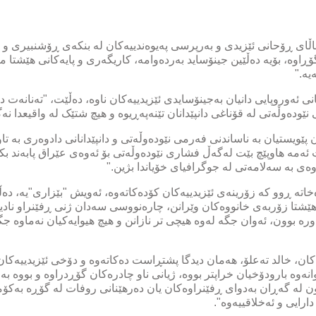
ای ڕۆحانی ئێزیدی و بەرپرسی پەیوەندییەکان لە بنکەی ڕۆشنبیری و ک
ۆڕاوە، بۆیە دەڵێین جینۆساید بەردەوامە، کاریگەری و پایەکانی هێشتا 
یە."
 ئەوروپایی دانیان بەجینۆسایدی ئێزیدییەکان ناوە، دەڵێت، "تەنانەت دا
نێودەوڵەتی لە قۆناغی دانپێدانان تێنەپەڕیوە و هیچ شتێک لە واقیعدا نە
پێویستیان بە ناساندنی فەرمی نێودەوڵەتی و دانپێدانانی دادوەری بە تاو
بێت ئەمە هاوپێچ بێت لەگەڵ فشاری نێودەوڵەتی بۆ ئەوەی عێراق پابەند 
وەی بە سەلامەتی لە جوگرافیای خۆیاندا بژین."
تە ڕوو کە زۆرینەی ئێزیدییەکان کۆدەکاتەوە، ئەویش "بێزاری"یە، دە
هێشتا زۆربەی خانووەکان وێرانن، چارەنووسی سەدان ژنی ڕفێنراو نادی
گەورە بوون، ئەوان جگە لەوە هیچی تر نازانن و هیچ هیوایەکیان نەماوە 
کان، خالد تەعلۆ، هەمان دیدگا پشتڕاست دەکاتەوە و دۆخی ئێزیدییەک
ەوانەوە بارودۆخیان خراپتر بووە، ژیانی ناو چادرەکان گۆڕدراوە و بووە
ن لە گەڕان بەدوای ڕفێنراوەکان یان دەرهێنانی روفات لە گۆڕە بەکۆ
ارایی و ئەخلاقییەوە".