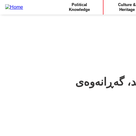
Main
Skip
Political
Culture &
to
Knowledge
Heritage
navigation
main
content
، گەڕانەوەی