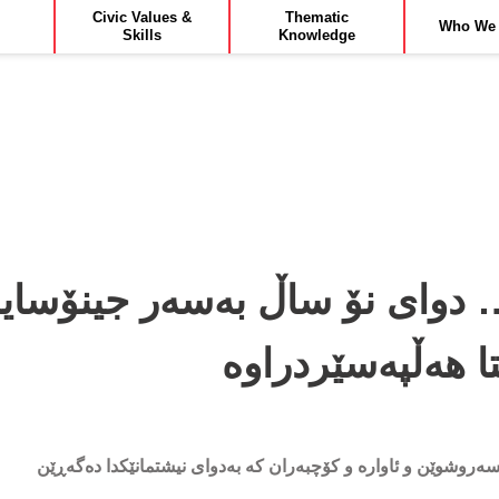
Civic Values &
Thematic
Who We 
Skills
Knowledge
 دوای نۆ ساڵ بەسەر جینۆساید
ا هەڵپەسێردراوە
ێسەروشوێن و ئاوارە و کۆچبەران کە بەدوای نیشتمانێکدا دەگەڕێن