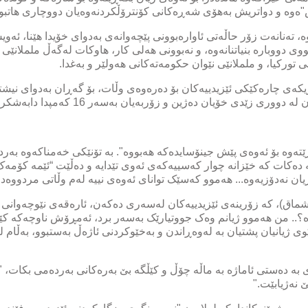
"ەوە و دواتریش بەهۆی شەڕەکانی کۆنترۆڵکردنەوەیان دووچاری هاتبو
ە، تەنانەت زۆر حاڵەتی ئاوارەبوونی پێچەوانەی بەدوای خۆیدا هێنا، ئەو
ی دووبارە بنیاتنانەوە، و نەبوونی هەلی کار، هاوکات لەگەڵ ململانێی ل
تورکیا، و ململانێی نێوان حکومەتەکانی هەولێر و بەغدا.
کەی چارەکێکی ئێزیدییەکان بۆ دەرەوەی وڵات، بۆ گەڕان بەدوای نیشت
ەوە بۆ ئەوەی پێش جینۆسایدەکە هەبووە". بە تۆنێکی خەمناکەوە بەردە
دەکات کە خێزانە چوار کەسییەکەی ئەوی تێدایە و دەڵێت “ئێمە کۆمەک نە
ریان نەدۆزیەوە... هەموو کەسێک توانای ئەوەی نییە لەم وڵاتی مردووەدا
شماق)، کە زۆرینەی ئێزیدییەکان لەسەری دەکەن، ئارەقەی نێوچەوانی
.. من هەموو ژیانم وەک جووتیارێک بەسەر برد، ئەمڕۆش ناوچەکە کێشە
ی ژیانیان پشتیان بە لەوەڕاندن و بەخێوکردنی ئاژەڵ بەستبوو، بەڵام
بە دەستی ئاماژە بە ماڵە چۆڵ و کێڵگە بێ بەرەکانی بەردەمی بکات، 
 نەژیابێت."