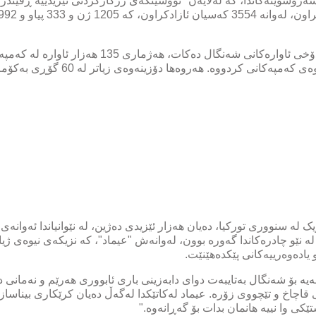
ک لە سنووری تورکیا، دەیان هەزار ئێزیدی دەژین، لە نێوانیاندا ئەوانە
و لە نێو چادرەکاندا گەورە بوون، لەوانەش "عیماد"، کە نزیکەی نیوەی 
 یادەوەرییەکانی پێکدەهێنێت.
یە بۆ شەنگال بەتایبەت دوای دابەزینی باری ئابووری هەرێم و نەمانی 
قاچاخ و تێچووی زۆرە. عیماد لەکاتێکدا لەگەڵ دەیان کرێکاری بیناس
کی وا نییە هانمان بدات بۆ گەڕانەوە."