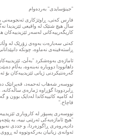
"جینۆسایدی" بەردەوام
فارس کەتی، ڕاوێژکاری ئەنجومەنی باڵ
ساڵ هیچ شتێک لە واقیعی ئێزیدیدا نەگ
کاریگەرییەکانی لەسەر ئێزیدییەکان هە
کەتی سەبارەت بەوەی زۆرێک لە وڵاتانی
ڕاستەقینەی نەماوە، چونکە دانپێدانانی 
ئاماژەی بەوەشکرد "بەڵێ، ئێزیدییەکان 
داهاتوودا دووبارە نەبنەوە، بەڵام دە
گەرەنتیکردنی ژیانی ئێزیدییەکان بۆ ئە
نووسەر شەهاب ئەحمەد، قەیرانێک دەخا
ڕابردوودا گۆڕاوە ژمارەی ساڵەکانە، 
لە کامپە کاتییەکاندا لەدایک بوون و 
قاچاخ."
نووسەری پسپۆر لە کاروباری ئێزیدییە
"هیچ ئاماژەیەکی ئەرێنی نییە، بە پێچ
دادپەروەری ڕاگوزەردا، و جددی نەبوو
ئەوانەی زیانیان بەرکەوتووە لە ڕووی د