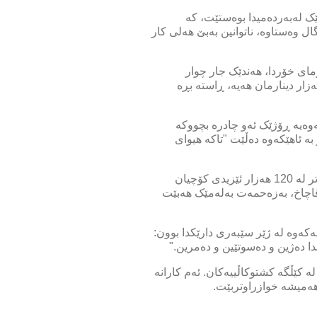
ێک لەبەردەمیدا بوەستێت، کە
ل وەستاوە، ناتوانین بەبێ هەلی کار
مای خۆردا، هەندێک جار چوار
چاوەڕێ دەکەین تا کارێکمان دەست دەکەوێت.. چەند ڕۆژ جارێک چانسی بەدەستهێنانی 15 یان 20 هەزار دینارمان هەیە، ڕاستە بڕە
وەیە ڕۆژێک ئەو چادرە بچووکە
ە ئاهێکەوە دەڵێت "تاکە هیوای
بەگوێرەی ڕێکخراوە ئێزیدییەکان، لە ساڵەکانی سەرەتای دوای هێرشی داعش و ئاوارەبوونە مەزنەکەیان، زیاتر لە 120 هەزار ئێزیدی کۆچیان
 قاچاخ، بەزەحمەت بەلەمێک هەبێت
ەوە لە ژێر سێبەری دارێکدا بوون:
ندا دەژین و دەسوتێین و دەمرین."
 کێڵگە کشتوکاڵییەکان. ئەم کارانە
هەمیشە خوازراوتربێت.