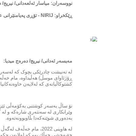
نووسەران: میاسار ئەلعەدانی/ نیریج/ د
ڕێکخراو: NIRIJ - تۆڕی پەیامنێرانی عێراقی بۆ ڕۆژنامەگەری لێکۆڵینەوە
مەيسەر ئەدانی/ نيريج/ دەرەج ميديا:
کشتوکاڵیانەی کە لەلایەن خاوەنەکانیا
وێرانکاری لە سەنتەری شارەکە و لە 
بەدەوری شوێنەکەدا بڵاوبوونەتەوە.
لە هاوینی 2022، مام خ
خۆبەخشی خەڵك بوو کە لەلایەن حکومەت