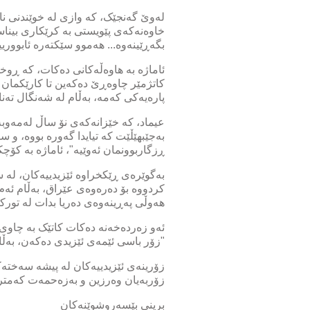
لەوێ گەنجێک، کە وازی لە خوێندنی ناو
خاوەنەکەی پێویستی بە کرێکاری بیناس
بگەڕێینەوە... هەموو سێکتەرە ئابوورییە
ئاماژە بە هاوەڵەکانی دەکات، کە ڕوخ
پارەیەکی کەمە، بەڵام لە شەنگال تەن
عیماد، کە خێزانەکەی نۆ ساڵ لەمەوب
بەجێبهێڵێت کە تیایدا گەورە بووە، و 
ڕزگاربوونمان ئەوێیە"، ئاماژە بە کۆچ
کردووە بۆ دەرەوەی عێراق، بەڵام ئەم
هەوڵی پەڕینەوەی دەریا بدات لە تورکیاو
ئەو زەردەخەنە دەکات کاتێک بە چاوی
"زۆر باسی ئێمەی ئێزیدی دەکەن، بەڵام 
زۆرینەی ئێزیدییەکان لە پیشە سەختەکا
زۆربەیان وەرزین و بەزەحمەت کەمتری
برینی بێسەروشوێنەکان