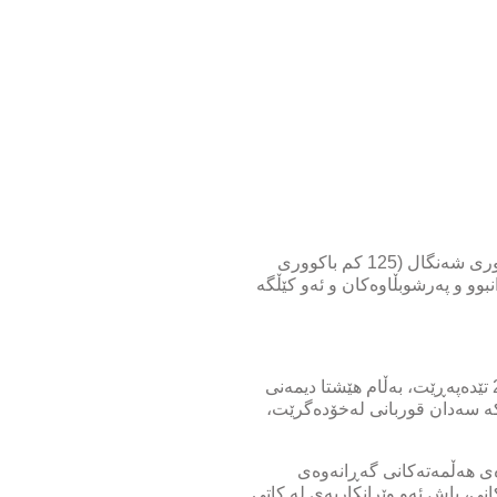
لە تەنیشت چادرێکی بچوک کە لەسەر وێرانەی خانووە قوڕاوییە تێکدراوەکەی لە قەزای ئەلقەحتانیە لە باشووری شەنگال (125 کم باکووری
 خانووە وێرانبوو و پەرشوبڵاوەکان و ئەو کێڵگە
نۆ ساڵ بەسەر کوشتنی بەکۆمەڵی ئێزیدییەکان لە شەنگال لەسەر دەستی ئەندامانی داعش لە 3ی ئابی 2014 تێدەپەڕێت، بەڵام هێشتا دیمەنی
کە سەدان قوربانی لەخۆدەگرێت،
چێوەی هەڵمەتەکانی گەڕانەوەی
نی، پاش ئەو وێرانکاریەی لە کاتی