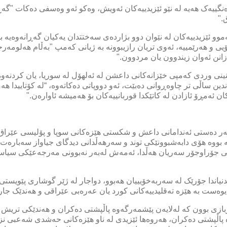
گییەک هەیە لە نێو ئێزیدییەکان ئەویش، وەکو ئەو وەسفی دەکات "گەڕان
."
وو ئێزیدییەکان لە نێوان دوو بژاردەی سەختتدان یەکیان گەڕانەوەیە ب
یی و هەرێمییە، ئەوی تریان رازیبوونە بە ژیانی کەمپ "بەڵام هەلومە
انن ئەوان زیندوون یان مردوون."
ینی وردی کەمپی خێزانەکانی داعشن لە ئەلهۆل لە سوریا، یان کردنەو
ن ساڵی تر چاوەڕوانی دەبێت، ئەو دووپاتی دەکاتەوە، “لە کۆتاییدا هەم
ن ئەمڕۆ ئازادن لە کاتێکدا قوربانییەکان بۆ هەمیشە ئاوارەن."
ر دەستی ئەندامانی داعش و شکستی هێزەکانی سوپا و پۆلیسی عێراق و
ە بووە هۆی دابەشبوونێکی توند و سەرهەڵدانی دیدگای جیاواز سەبارەت 
ی جۆراوجۆر سەریان هەڵدا، ئەمەش لەبەر نەبوونی مەرجەعێکی سیاسی 
دنیاندا جۆرێک لە سەربەخۆیییان هەبوو، دواجار لە ژێر گوشاری پێویستی 
ەیوەست بە هێزە تەقلیدییەکانی کورد یان عەرەبی عێراقی و هەندێک ج
بازی بوون کە لەلایەن پێشمەرگەوە پاڵپشتی دەکران و هەندێکی تریش ل
ە پاڵپشتی دەکران، هەروەها ئێزیدی لە ناو هێزەکانی ‌حەشدی شەعبی نز