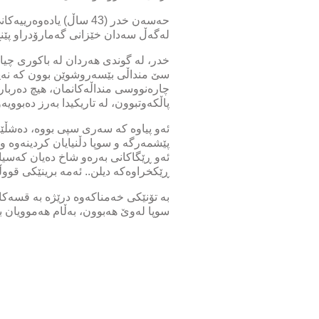
حەسەن خدر (43 ساڵ) یا
لەگەڵ سەدان خێزانی گەمارۆدراو پێنج 
خدر، لە گوندی هەردان لە باکوری چی
سێ منداڵی بێسەروشوێن بوون کە نەیان
چارەنووسی منداڵەکانمان، هیچ دەربارە
پاڵکەوتبوون، لە تاریکیدا بەرز دەبوو
پێشمەرگە و سوپا دڵنیایان کردینەوە و
ئەو ڕێگاکانی بەرەو شاخ دەیان کەسیان
ڕێکخراوەکە دیلن.. ئەمە برینێکی قوو
بە تۆنێکی خەمناکەوە درێژە بە قسەکا
سوپا لەوێ هەبوون، بەڵام هەموویان ب