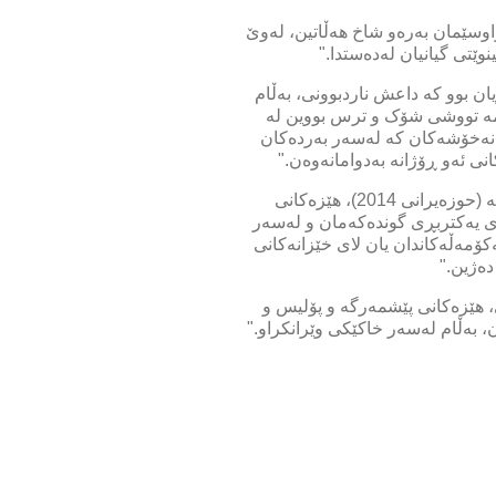
لی دراوسێمان بەرەو شاخ هەڵاتین، لەوێ
وێتی گیانیان لەدەستدا."
 بوو کە داعش ناردبوونی، بەڵام
ئێمە تووشی شۆک و ترس بووین لە
ڵی نەخۆشەکان کە لەسەر بەردەکان
نی ئەو ڕۆژانە بەدوامانەوەن."
ئەو پیاوە کە سەری سپی بووە، دەشڵێت: دوای کەوتنی تەلعەفەر (75 کم لە موسڵەوە) بە دەستی ڕێکخراوەکە (حوزەیرانی 2014)، هێزەکانی
ێگای یەکتربڕی گوندەکەمان و لەسەر
ەکۆمەڵەکاندان یان لای خێزانەکانی
دەژین."
، هێزەکانی پێشمەرگە و پۆلیس و
 بەڵام لەسەر خاکێکی وێرانکراو."