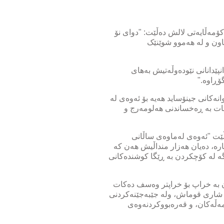
ۆمەڵایەتی لالش دەڵێت: "دوای نۆ
ماون و لە هەموو شوێنێک
نپێدانانی نێودەوڵەتیش بەهای
گۆڕاوە."
انەکانی جینۆساید هەیە بۆ ئەوەی لە
بکات بە ڕەخساندنی هەلومەرج و
ڵێت "ئەوەی لەماوەی ساڵانی
ارە، دەیان هەزار منداڵیش هەن کە
جگە لە کۆچکردن بە ڕێگا کوشندەکانی
ان بە خراپ بۆ خراپتر وەسف دەکات
 بە شاری قوماش، ولە جێبەجێنەکردنی
مەڵەکان، و قەرەبووکردنەوەی