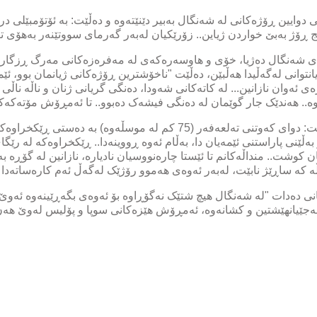
دەوەرییەکانی دوایین ڕۆژەکانی لە شەنگال بەبیر دێنێتەوە و دەڵێت: بە ئۆتۆمبێ
ڕۆژ بەبێ خواردن ژیاین.. زۆرێکیان لەبەر گەرمای سووتێنەر بەهۆی تین
ای شەنگال دەژیا، خۆی و هاوسەرەکەی لە مەفرەزەکانی مەرگ ڕزگاریان
توانی لەگەڵیدا هەڵبێن، دەڵێت "ناخۆشترین ڕۆژەکانی ژیانمان بوو، 
ی ئەوان نازانین... لە کاتەکانی شەودا، دەنگی گریانی ژنان و ناڵە نا
یەوە.. هەندێک جار گوێمان لە دەنگی فیشەک دەبوو.. تا ئەمڕۆش مۆتەکەکا
 بەڵێنی پاراستنی ئێمەیان دا، بەڵام ئەوە ڕووینەدا.. ڕێکخراوەکە لە ر
 کوشت.. منداڵەکانم تا ئێستا چارەنووسیان نادیارە، نازانین لە گۆڕە ب
ڵە کە ساڕێژ نابێت، لەبەر ئەوەی هەموو رۆژێک لەگەڵ ئەم کارەساتەدا 
نی دەدات "لە شەنگال هیچ شتێک نەگۆڕاوە بۆ ئەوەی بگەڕێینەوە ئەوێ
ەجێیانهێشتین و کشانەوە، ئەمڕۆش هێزەکانی سوپا و پۆلیس لەوێ هەن،