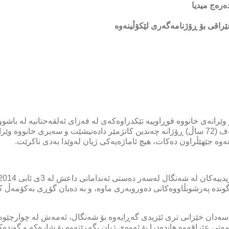
ەرەج میدیا
ڕۆژئاوای موسڵ) هەڵیداوە، مام خەڵەف (72 ساڵ) ڕۆژانە چەندین کاتژمێر دادەنیشێت و سەیری
نەوە جێهێڵراون دەکات، هیچ ئاماژەیەکی ژیان لەوێدا بەدی ناکرێت.
گوندە پەرشوبڵاووەکانی دەوروبەری ماوە، و بە دەیان گۆڕی بەکۆمەڵ 
ەڵەف لەگەڵ سەدان خێزانی تری ئێزیدی گەڕایەوە بۆ شەنگال، ئەمەش لە چوار
ی عێراقەوە هاندەدرا بۆ ئەوەی ژیان بگەڕێتەوە بۆ شارەکە و گوندەکا