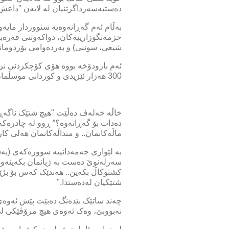
دەستبەسەرداگرتنیان لە لایەن "داعش
بەڵام ئەم گەڕانەوەیە سنووردار مایەو
خزمەتگوزارییەکان، دواکەوتنی قەرەبوو
شیعی، سوننی) و بەردەوامی بۆردومانی 
ئەم بارودۆخە بووە هۆی کۆچکردنی نزی
300 هەزار ئێزیدی و کوردانی موسڵمان لە دووری زێدی خۆیان دەژین و زۆربەیان بەسەر 16 کەمپدا دابەشکراون
خاڵە خەلەف دەڵێت "هیچ شتێک ناگەڕێت
دەدات بۆ گەڕانەوە؟” ڕوو لە چادرەکە 
ماڵەکانمان.. و منداڵەکانمان هەلی کا
بە لێواری جەمەدانییە سوورەکەی (یە
سەرلەنوێ دەست بە ژیانمان بکەینەوە؟
کشتوکاڵ بکەین.. هەندێک کەس بۆ بژێو
شتێکیان لەدەستدا."
چەند ساتێک بێدەنگ دەبێت پێش ئەوەی 
نەبووبێ، وەک ئەوەی هیچ مرۆڤێکی لێ