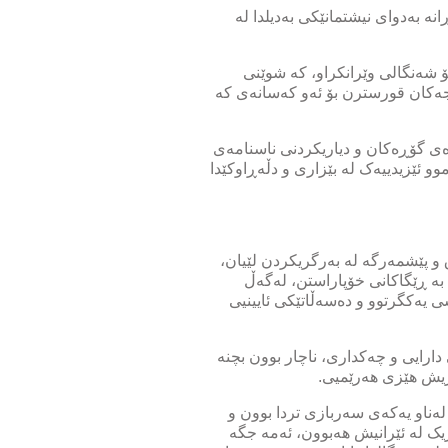
ە بەدوای نیشتمانێکی بەدیلدا لە
ۆ شەنگالی وێرانکراو، کە شوێنی
رجەکان قورسترن بۆ ئەو کەسانەی کە
ەی گۆڕەکان و دیاریکردنی ناسنامەی
وو ئێزیدییەک لە بێزاری و دڵەڕاوکێدا
 پێشمەرگە لە بەرگریکردن لێیان،
بە ڕێگاکانی خۆپاراستن، لەگەڵ
یەکگرتوو و دەسەڵاتێکی ئایینیی
دارایی و چەکداری، ناچار بوون بچنە
اریش هێزی هەرێمیی.
ەناو یەکەی سەربازی تردا بوون و
یک لە ئێرانیش هەبوون، ئەمە جگە