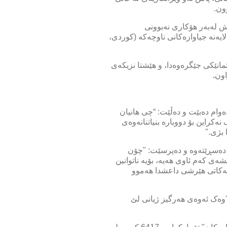
ون.
یش لەبەر هۆکاری نەبوونی
ایەنە جیاوازەکانی ناوچەکە (کوردی،
مانێکی جێگرەوەدا، و هێشتا نزیکەی
.
وام دەبێت و دەڵێت: “چی هانیان
کراین بۆ دووبارە بنیاتنانەوەی
 بژی."
 دەسڕێتەوە و دەپرسێت: "چۆن
ی کەم ئاوی هەیە، بۆیە ناتوانین
 لەکاتی هێرشی داعشدا هەموو
"وەک ئەوەی هەرگیز ژیانی لێ