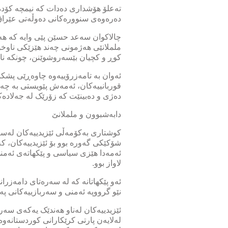
تەعلۆ هۆشداری دەدات کە نیمچە کۆدەن
دەرەوەی سنوورەکانی دەوڵەتی عێراق
چالاکوان سەعد حسێن پێی وایە کە هەم
ململانێی هەژمونی چەند هێزێکی ناوخۆ
کوڕ و کچیان بێسەروشوێنن، چونکە ناز
ئەوان بە تامەزرۆییەوە چاوەڕێی پشکن
قوربانییەکان، ئەمەش پێویستی بە چەندی
دەژی و دەبینێت کە زۆرێک لە جەلادەکا
دابەشبوون و ململانێ
کوشتاری بەکۆمەڵی ئێزیدییەکان لەسە
شۆکێکی گەورە بوو بۆ ئێزیدییەکان، ک
ئەمەدا هێزی سیاسی و پێکهاتەی ئەمن
لاواز بوو.
ئەو پێکهاتانە کە لە سەرەتای دامەزران
نێو گرووپە ئەمنی و سەربازییەکانی پ
ئێزیدییەکان لەناو هەندێک یەکەی سەر
لەلایەن پارتی کرێکارانی کوردستانەو