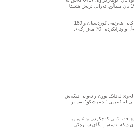
لە دوایین ئاماری ژمارەی کوژراو و بێسەروشوێنەکاندا، کە لەلایەن "نووسینگەی رزگارکردنی ئێزیدییە ڕفێندراوەکان" تۆمارکراوە، 6417 کەس لە
لایەن ڕێکخراوی داعشەوە دەستگیرکراون، لەوانە 3554 کەسیان ئازادکراون، کە 1205 ژن و 333 پیاو و 1992 یان منداڵن، ئەوانی تریش هێشتا
ئەم نووسینگەیە، کە بەدواداچوون بۆ دۆخی ئاوارەکانی شەنگال دەکات، هەژماری 135 هەزار ئاوارە لە کەمپەکانی هەرێمی کوردستان و 189
هەزاری تر لە ناوچە جیاجیاکانی دەرەوەی کەمپەکانی کردووە. هەروەها دۆزینەوەی زیاتر لە 60 گۆڕی بەکۆمەڵ و وێرانکردنی 70 مەزارگەی
ی لەوێ لەدایک بوون و ئەوانی دیکەش
ژیانی لە کەمپی " چەمشکۆ" بەسەر
دەرفەتەکانی کۆچکردن بۆ ئەوروپا
ازی دیکە لەسەر ڕێگای سەرەکی