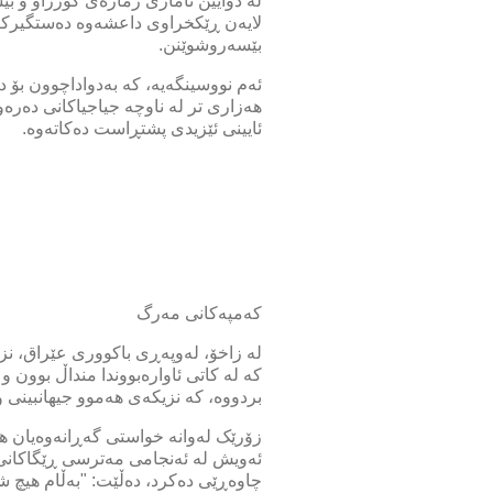
بێسەروشوێنن.
ئایینی ئێزیدی پشتڕاست دەکاتەوە.
کەمپەکانی مەرگ
لە زاخۆ، لەوپەڕی باکووری عێراق، نزی
کە لە کاتی ئاوارەبووندا منداڵ بوون 
بردووە، کە نزیکەی هەموو جیهانبینی و
زۆرێک لەوانە خواستی گەڕانەوەیان هە
ئەویش لە ئەنجامی مەترسی ڕێگاکانی 
چاوەڕێی دەکرد، دەڵێت: "بەڵام هیچ شتێ